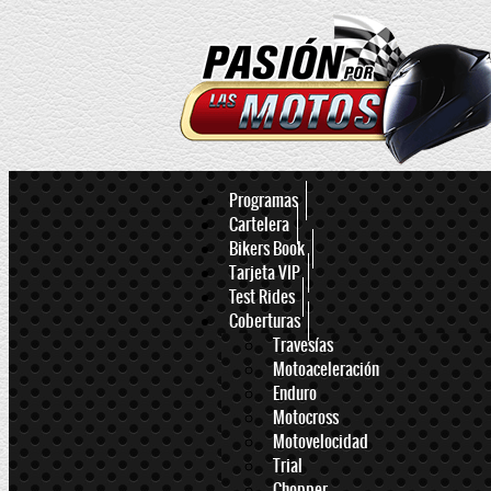
Programas
Cartelera
Bikers Book
Tarjeta VIP
Test Rides
Coberturas
Travesías
Motoaceleración
Enduro
Motocross
Motovelocidad
Trial
Chopper