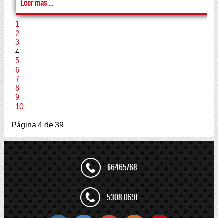
Leer más ...
1
2
3
4
5
6
7
8
9
10
Página 4 de 39
66465768
5308 0691