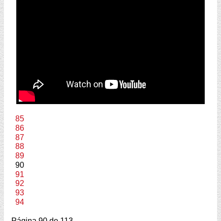
85
86
87
88
89
90
91
92
93
94
Página 90 de 113